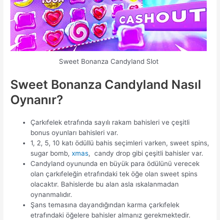
Sweet Bonanza Candyland Slot
Sweet Bonanza Candyland Nasıl
Oynanır?
Çarkıfelek etrafında sayılı rakam bahisleri ve çeşitli
bonus oyunları bahisleri var.
1, 2, 5, 10 katı ödüllü bahis seçimleri varken, sweet spins,
sugar bomb,
xmas
, candy drop gibi çeşitli bahisler var.
Candyland oyununda en büyük para ödülünü verecek
olan çarkıfeleğin etrafındaki tek öğe olan sweet spins
olacaktır. Bahislerde bu alan asla ıskalanmadan
oynanmalıdır.
Şans temasına dayandığından karma çarkıfelek
etrafındaki öğelere bahisler almanız gerekmektedir.