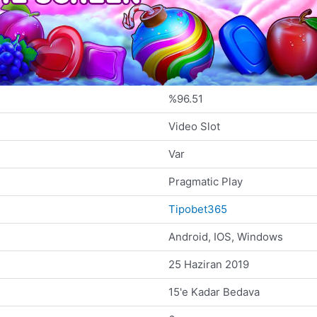
%96.51
Video Slot
Var
Pragmatic Play
Tipobet365
Android, IOS, Windows
25 Haziran 2019
15'e Kadar Bedava