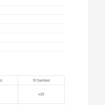
ol
10 Sembol
x25