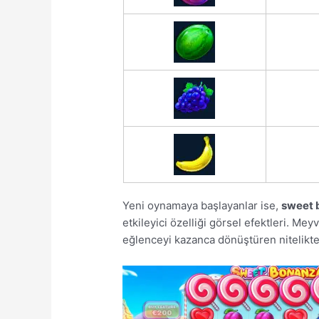
Yeni oynamaya başlayanlar ise,
sweet 
etkileyici özelliği görsel efektleri. Me
eğlenceyi kazanca dönüştüren nitelikte