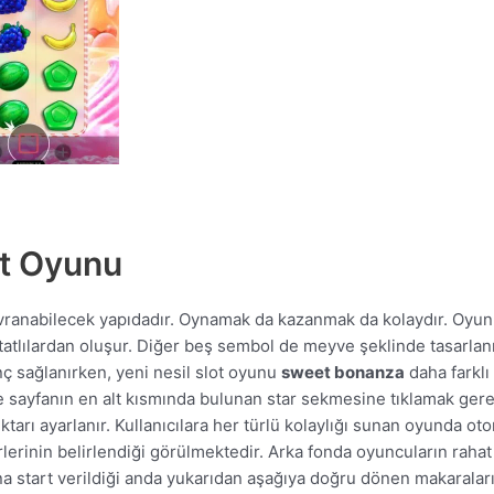
t Oyunu
ranabilecek yapıdadır. Oynamak da kazanmak da kolaydır. Oyun
 tatlılardan oluşur. Diğer beş sembol de meyve şeklinde tasarlan
ç sağlanırken, yeni nesil slot oyunu
sweet bonanza
daha farklı
kle sayfanın en alt kısmında bulunan star sekmesine tıklamak gere
iktarı ayarlanır. Kullanıcılara her türlü kolaylığı sunan oyunda 
ürlerinin belirlendiği görülmektedir. Arka fonda oyuncuların raha
na start verildiği anda yukarıdan aşağıya doğru dönen makaral