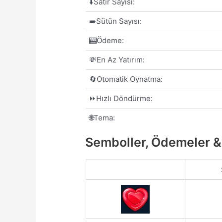
⬇️Satır Sayısı:
➡️Sütün Sayısı:
🎰Ödeme:
💸En Az Yatırım:
🔄Otomatik Oynatma:
⏩Hızlı Döndürme:
🌐Tema:
Semboller, Ödemeler & 