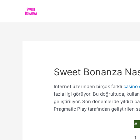
İçeriğe
atla
Sweet Bonanza Nas
İnternet üzerinden birçok farklı
casino s
fazla ilgi görüyor. Bu doğrultuda, kulla
geliştiriliyor. Son dönemlerde yıldızı pa
Pragmatic Play tarafından geliştirilen s
#
1