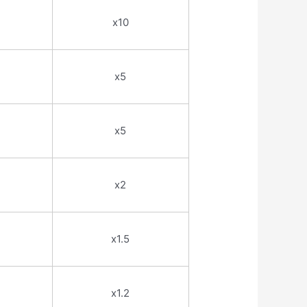
x10
x5
x5
x2
x1.5
x1.2