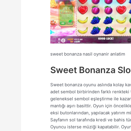
sweet bonanza nasil oynanir anlatim
Sweet Bonanza Slo
Sweet bonanza oyunu aslında kolay kav
adet sembol birbirinden farklı renkteki
geleneksel sembol eşleştirme ile kazan
mantığı aşırı basittir. Oyun için önceli
eksi butonlarından, yapılacak yatırım m
Sayfanın sol tarafında kredi ve bahis t
Oyuncu isterse müziği kapatabilir. Oyu